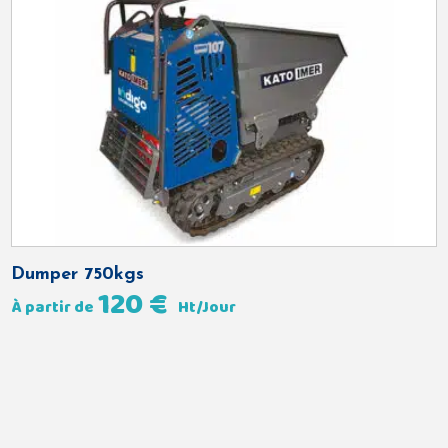
Dumper 750kgs
120
€
À partir de
Ht/Jour