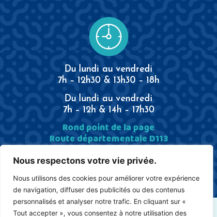
Du lundi au vendredi
7h – 12h30 & 13h30 – 18h
Du lundi au vendredi
7h – 12h & 14h – 17h30
Rond point de la page
Route départementale D113
13340 Rognac
Tél.
04 42 969 887
Nous respectons votre vie privée.
Nous utilisons des cookies pour améliorer votre expérience
de navigation, diffuser des publicités ou des contenus
personnalisés et analyser notre trafic. En cliquant sur «
Tout accepter », vous consentez à notre utilisation des
CGV
RGPD