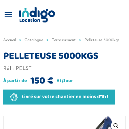
Produits
Terrassement
Accueil
Catalogue
Terrassement
Pelleteuse 5000kgs
PELLETEUSE 5000KGS
Réf :
PEL5T
150
€
À partir de
Ht/Jour
Livré sur votre chantier en moins d’1h !