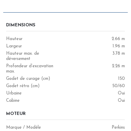
CARACTÉRISTIQUES
DIMENSIONS
Hauteur
2.66 m
Largeur
1.96 m
Hauteur max. de
3.78 m
déversement
Profondeur d’excavation
2.26 m
max.
Godet de curage (cm)
150
Godet rétro (cm)
50/60
Urbaine
Oui
Cabine
Oui
MOTEUR
Marque / Modèle
Perkins