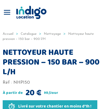
Produits
Nettoyage
Accueil
Catalogue
Nettoyage
Nettoyeur haute
pression – 150 bar – 900 l/H
NETTOYEUR HAUTE
PRESSION – 150 BAR – 900
L/H
Réf :
NHP150
20
€
À partir de
Ht/Jour
Livré sur votre chantier en moins d’1h !