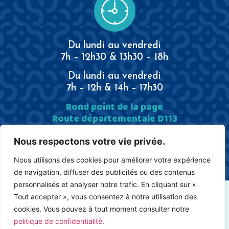
Du lundi au vendredi
7h – 12h30 & 13h30 – 18h
Du lundi au vendredi
7h – 12h & 14h – 17h30
Rond point de la page
Route départementale D113
13340 Rognac
Tél.
04 42 969 887
Nous respectons votre vie privée.
Nous utilisons des cookies pour améliorer votre expérience
de navigation, diffuser des publicités ou des contenus
personnalisés et analyser notre trafic. En cliquant sur «
Tout accepter », vous consentez à notre utilisation des
CGV
RGPD
cookies. Vous pouvez à tout moment consulter notre
MENTIONS LÉGALES
politique de confidentialité
.