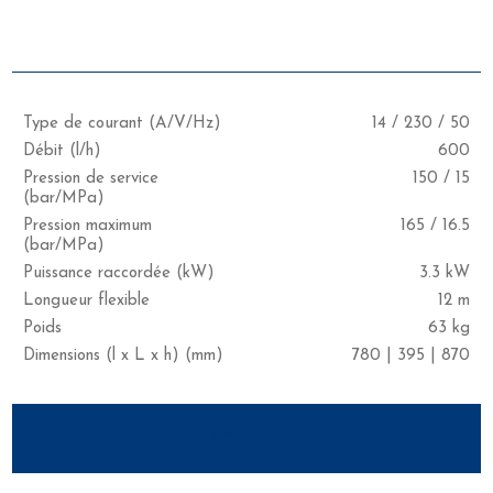
CARACTÉRISTIQUES
Type de courant (A/V/Hz)
14 / 230 / 50
Débit (l/h)
600
Pression de service
150 / 15
(bar/MPa)
Pression maximum
165 / 16.5
(bar/MPa)
Puissance raccordée (kW)
3.3 kW
Longueur flexible
12 m
Poids
63 kg
Dimensions (l x L x h) (mm)
780 | 395 | 870
DESCRIPTION