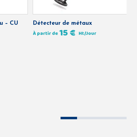
u – CU
Détecteur de métaux
M
15
€
À partir de
Ht/Jour
À 