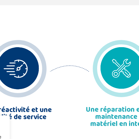
Une réparation 
réactivité et une
maintenance
lité de service
matériel en in
e