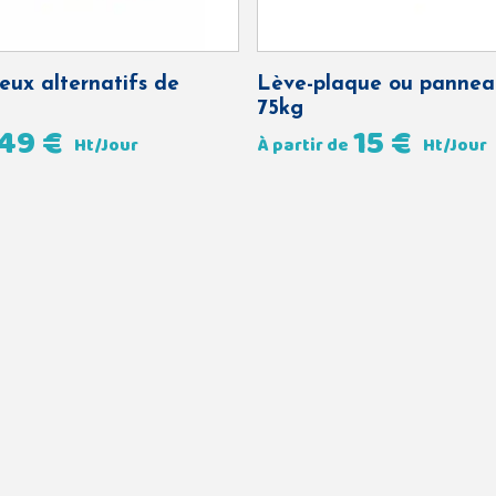
eux alternatifs de
Lève-plaque ou pannea
75kg
49
€
15
€
Ht/Jour
À partir de
Ht/Jour