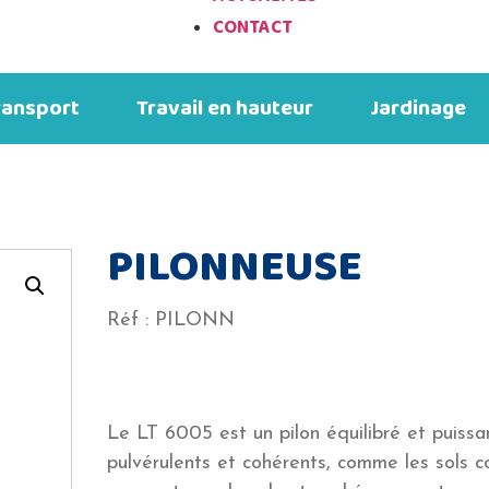
CONTACT
ransport
Travail en hauteur
Jardinage
Les produits du moment
Les produits du moment
Les produits du moment
Les produits du moment
Les produits du moment
Les produits du moment
PILONNEUSE
Réf :
PILONN
NOUVEAUTÉ
Le LT 6005 est un pilon équilibré et puissa
pulvérulents et cohérents, comme les sols c
Camion nacelle –
Camion benne
Scarificateur
Nettoyeurs
Brise-roche
Pilonneuse
Scie de sol – pro
Camion nacelle 
Nettoyeur haut
Camion benne
Motoculteur –
Brise-roche