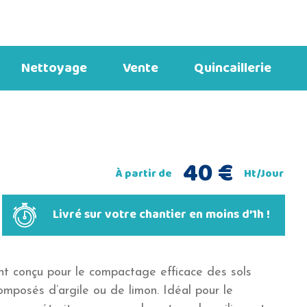
Nettoyage
Vente
Quincaillerie
40
€
À partir de
Ht/Jour
Livré sur votre chantier en moins d’1h !
nt conçu pour le compactage efficace des sols
omposés d’argile ou de limon. Idéal pour le
f.
–
e
Élagueuse sur
Déboucheur –
Remorque de
Découpeuse
Brise roche
Lève-
Echelle fruitière –
Rouleau DUPLEX
Rouleau à gazon
Nettoyeur haute
Remorque porte
Niveau laser