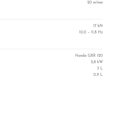
20 m/min
17 kN
10,0 – 11,8 Hz
Honda GXR 120
2,8 kW
3 L
0,9 L