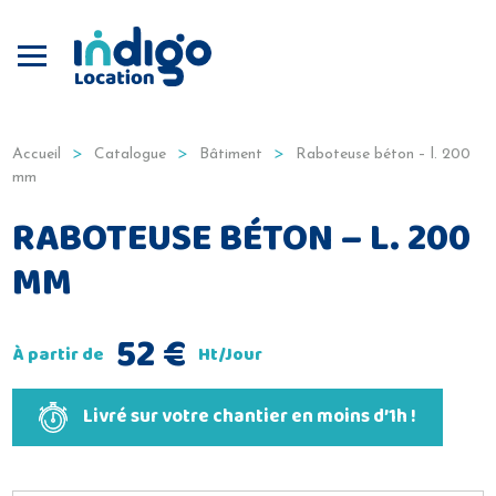
Produits
Bâtiment
,
Construction
Accueil
Catalogue
Bâtiment
Raboteuse béton – l. 200
mm
RABOTEUSE BÉTON – L. 200
MM
52
€
À partir de
Ht/Jour
Livré sur votre chantier en moins d’1h !