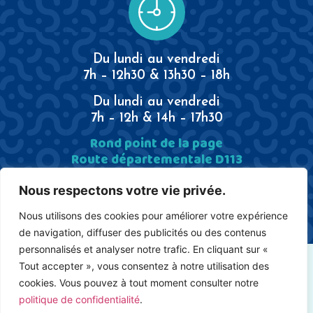
Du lundi au vendredi
7h – 12h30 & 13h30 – 18h
Du lundi au vendredi
7h – 12h & 14h – 17h30
Rond point de la page
Route départementale D113
13340 Rognac
Tél.
04 42 969 887
Nous respectons votre vie privée.
Nous utilisons des cookies pour améliorer votre expérience
de navigation, diffuser des publicités ou des contenus
personnalisés et analyser notre trafic. En cliquant sur «
Tout accepter », vous consentez à notre utilisation des
CGV
RGPD
cookies. Vous pouvez à tout moment consulter notre
MENTIONS LÉGALES
politique de confidentialité
.
PLAN DU SITE