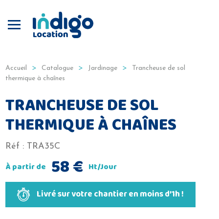
Produits
Jardinage
Accueil
Catalogue
Jardinage
Trancheuse de sol
thermique à chaînes
TRANCHEUSE DE SOL
THERMIQUE À CHAÎNES
Réf :
TRA35C
58
€
À partir de
Ht/Jour
Livré sur votre chantier en moins d’1h !