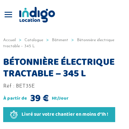
Produits
Bâtiment
,
Construction
Accueil
Catalogue
Bâtiment
Bétonnière électrique
tractable – 345 L
BÉTONNIÈRE ÉLECTRIQUE
TRACTABLE – 345 L
Réf :
BET35E
39
€
À partir de
Ht/Jour
Livré sur votre chantier en moins d’1h !