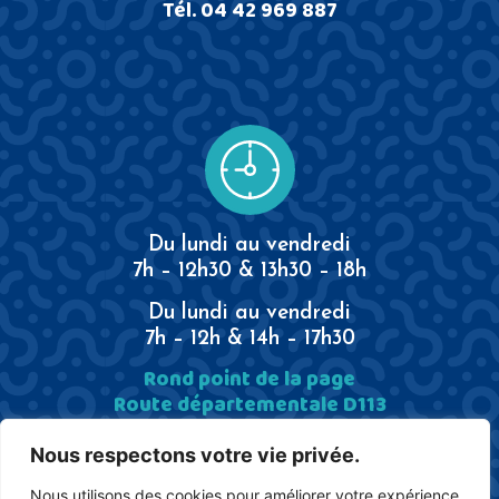
Tél.
04 42 969 887
Du lundi au vendredi
7h – 12h30 & 13h30 – 18h
Du lundi au vendredi
7h – 12h & 14h – 17h30
Rond point de la page
Route départementale D113
13340 Rognac
Tél.
04 42 969 887
Nous respectons votre vie privée.
Nous utilisons des cookies pour améliorer votre expérience